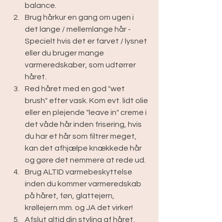
balance. 
Brug hårkur en gang om ugen i 
det lange / mellemlange hår - 
Specielt hvis det er farvet / lysnet 
eller du bruger mange 
varmeredskaber, som udtørrer 
håret.
Red håret med en god "wet 
brush" efter vask. Kom evt. lidt olie 
eller en plejende "leave in" creme i 
det våde hår inden frisering, hvis 
du har et hår som filtrer meget, 
kan det afhjælpe knækkede hår 
og gøre det nemmere at rede ud.
Brug ALTID varmebeskyttelse 
inden du kommer varmeredskab 
på håret, føn, glattejern, 
krøllejern mm. og JA det virker!
Afslut altid din styling af håret, 