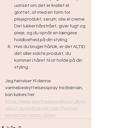
uanset om det er krøllet el 
glattet, af med en form for 
plejeprodukt, serum, olie el creme. 
Det lukker hårstrået, giver fugt og 
pleje, og du opnår en længere 
holdbarhed på din styling.
Hvis du bruger hårlak, er det ALTID 
det aller sidste produkt, du 
kommer i håret til at holde på din 
styling.
Jeg henviser til denne 
varmebeskyttelsesspray fra Balmain, 
kan købes her: 
https://www.skønhedspavillonen.dk/pr
oduct-page/balmain-hair-thermal-
protection-spray-200ml