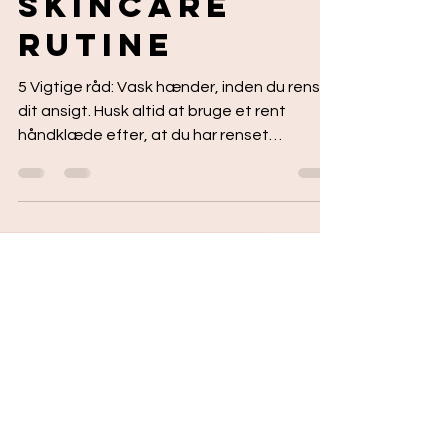
9. nov. 2021
2 min læsning
Skincare
Rutine
5 Vigtige råd: Vask hænder, inden du renser
dit ansigt. Husk altid at bruge et rent
håndklæde efter, at du har renset
ansigtet. Brug den...