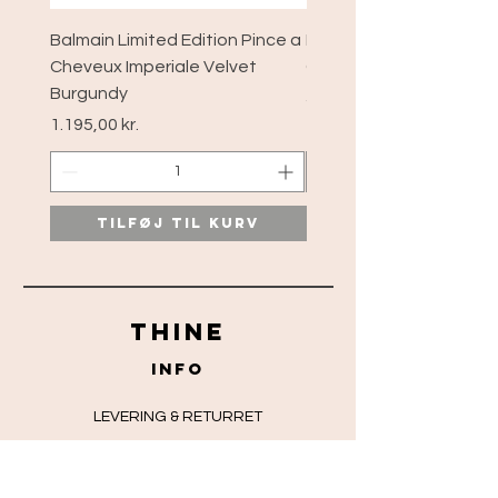
Balmain Limited Edition Pince a
Balmain Limited Edition
Cheveux Imperiale Velvet
Cheveux xs Velvet Bur
Burgundy
Pris
589,00 kr.
Pris
1.195,00 kr.
Tilføj til kurv
Tilføj til ku
THINE
info
LEVERING & RETURRET
HANDELSBETINGELSER