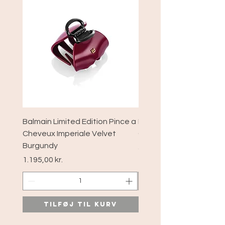
Balmain Limited Edition Pince a
Balmain Limited Edition
Cheveux Imperiale Velvet
Cheveux xs Velvet Bur
Burgundy
Pris
589,00 kr.
Pris
1.195,00 kr.
Tilføj til kurv
Tilføj til ku