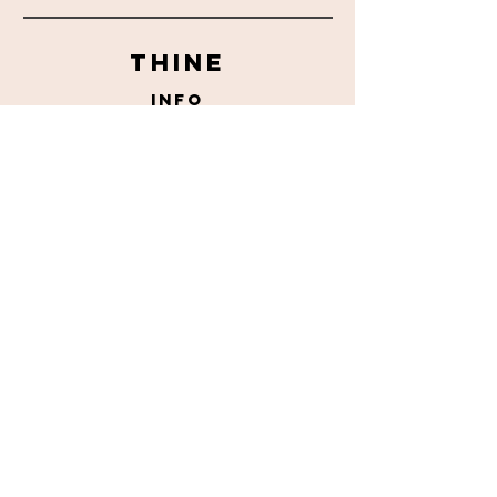
THINE
info
LEVERING & RETURRET
HANDELSBETINGELSER
kontakt
Skønhedspavillonen
61758900
skoenhedspavillonen@gmail.com