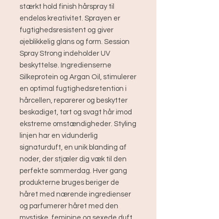
stærkt hold finish hårspray til
endeløs kreativitet. Sprayen er
fugtighedsresistent og giver
øjeblikkelig glans og form. Session
Spray Strong indeholder UV
beskyttelse. Ingredienserne
Silkeprotein og Argan Oil, stimulerer
en optimal fugtighedsretention i
hårcellen, reparerer og beskytter
beskadiget, tørt og svagt hår imod
ekstreme omstændigheder. Styling
linjen har en vidunderlig
signaturduft, en unik blanding af
noder, der stjæler dig væk til den
perfekte sommerdag. Hver gang
produkterne bruges beriger de
håret med nærende ingredienser
og parfumerer håret med den
mystiske, feminine og sexede duft.