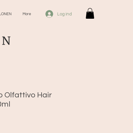
Log ind
LLONEN
More
 Olfattivo Hair
0ml