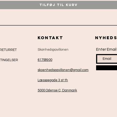
Tilføj til kurv
kontakt
nyhed
Enter Email
Skønhedspavillonen
 RETURRET
61758900
TINGELSER
skoenhedspavillonen@gmail.com
Læssøegade 3 st th
5000 Odense C, Danmark