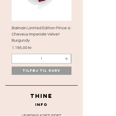
Balmain Limited Edition Pince a
Balmain Limited Edition
Cheveux Imperiale Velvet
Cheveux xs Velvet Bur
Burgundy
Pris
589,00 kr.
Pris
1.195,00 kr.
Tilføj til kurv
Tilføj til ku
THINE
info
LEVERING & RETURRET