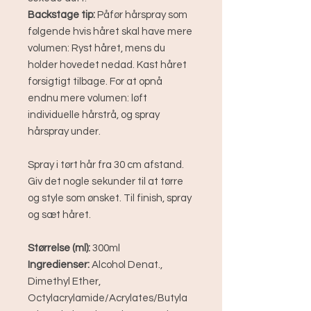
Backstage tip:
Påfør hårspray som
følgende hvis håret skal have mere
volumen: Ryst håret, mens du
holder hovedet nedad. Kast håret
forsigtigt tilbage. For at opnå
endnu mere volumen: løft
individuelle hårstrå, og spray
hårspray under.
Spray i tørt hår fra 30 cm afstand.
Giv det nogle sekunder til at tørre
og style som ønsket. Til finish, spray
og sæt håret.
Størrelse (ml):
300ml
Ingredienser:
Alcohol Denat.,
Dimethyl Ether,
Octylacrylamide/Acrylates/Butyla