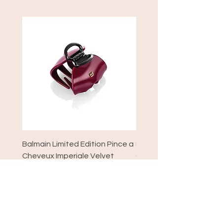
Balmain Limited Edition Pince a
Balmain Limited Edition
Cheveux Imperiale Velvet
Cheveux xs Velvet Bur
Burgundy
Pris
589,00 kr.
Pris
1.195,00 kr.