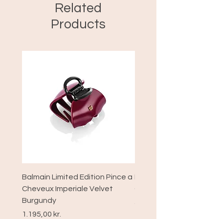
Related
Products
Balmain Limited Edition Pince a
Balmain Limited Edition
Cheveux Imperiale Velvet
Cheveux xs Velvet Bur
Burgundy
Pris
589,00 kr.
Pris
1.195,00 kr.