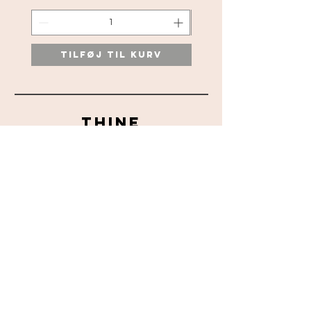
Tilføj til kurv
Tilføj til ku
THINE
info
LEVERING & RETURRET
HANDELSBETINGELSER
kontakt
Skønhedspavillonen